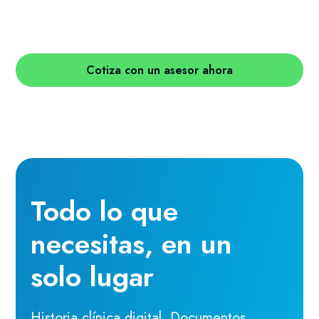
Cotiza con un asesor ahora
Todo lo que
necesitas, en un
solo lugar
Historia clínica digital, Documentos